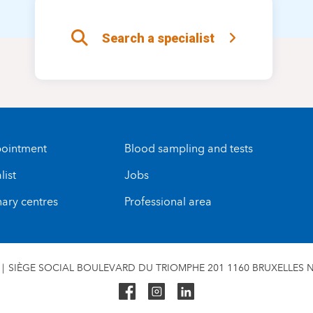
Search a specialist
ointment
Blood sampling and tests
list
Jobs
nary centres
Professional area
SIÈGE SOCIAL BOULEVARD DU TRIOMPHE 201 1160 BRUXELLES N°