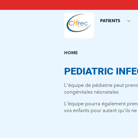
Skip
to
main
PATIENTS
content
Tog
sub
HOME
PEDIATRIC INF
L’équipe de pédiatrie peut prendr
congénitales néonatales
L’équipe pourra également prendr
vos enfants pour autant qu’ils ne