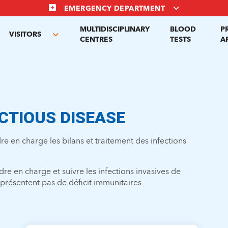
EMERGENCY DEPARTMENT
MULTIDISCIPLINARY
BLOOD
P
VISITORS
gle
Toggle
CENTRES
TESTS
A
menu
submenu
ECTIOUS DISEASE
e en charge les bilans et traitement des infections
e en charge et suivre les infections invasives de
 présentent pas de déficit immunitaires.