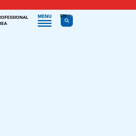
EN
MENU
ROFESSIONAL
Display the search form
REA
FR
NL