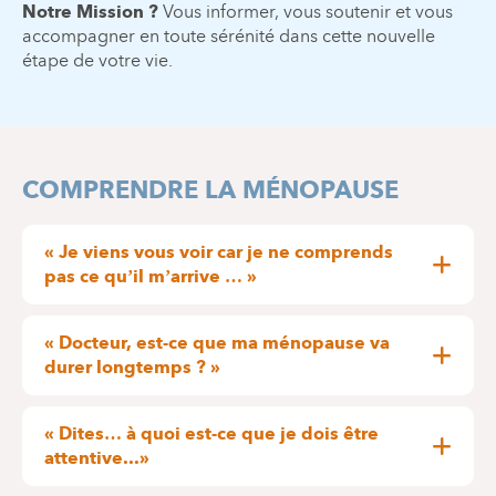
Notre Mission ?
Vous informer, vous soutenir et vous
accompagner en toute sérénité dans cette nouvelle
étape de votre vie.
COMPRENDRE LA MÉNOPAUSE
« Je viens vous voir car je ne comprends
pas ce qu’il m’arrive … »
La ménopause est une définition clinique
absence de règle d’une
correspondant à une
« Docteur, est-ce que ma ménopause va
durée de 1 an
sans autre cause pathologique ou
durer longtemps ? »
physiologique. Elle correspond à l’arrêt du
permanent
La ménopause est un état
qui débute
fonctionnement du cycle ovarien avec une chute
règles
un an après les dernières
.
Elle marque
« Dites… à quoi est-ce que je dois être
des taux d’oestrogènes circulants dans le sang.
globalement la fin de l’activité ovarienne.
attentive...»
52 ans
Âge moyen :