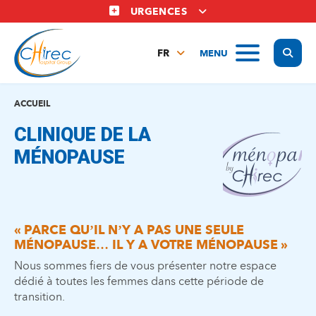
Aller
URGENCES
au
contenu
Display
MENU
principal
FR
NL
EN
ACCUEIL
CLINIQUE DE LA
MÉNOPAUSE
« PARCE QU’IL N’Y A PAS UNE SEULE
MÉNOPAUSE… IL Y A VOTRE MÉNOPAUSE »
Nous sommes fiers de vous présenter notre espace
dédié à toutes les femmes dans cette période de
transition.