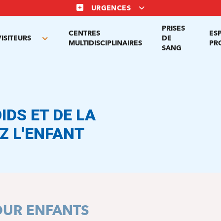
URGENCES
PRISES
CENTRES
ES
VISITEURS
DE
Toggle
MULTIDISCIPLINAIRES
PR
SANG
nu
submenu
IDS ET DE LA
Z L'ENFANT
OUR ENFANTS