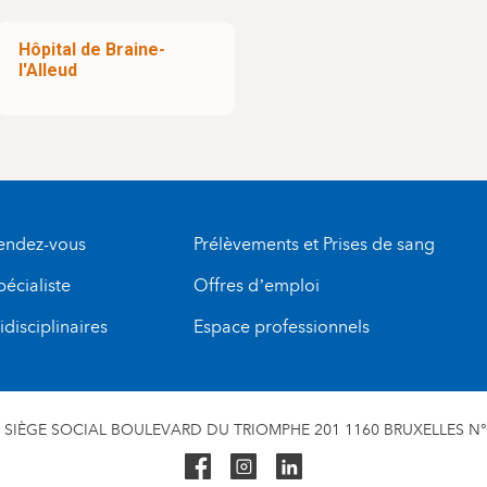
Hôpital de Braine-
l'Alleud
rendez-vous
Prélèvements et Prises de sang
pécialiste
Offres d’emploi
disciplinaires
Espace professionnels
SIÈGE SOCIAL BOULEVARD DU TRIOMPHE 201 1160 BRUXELLES N° 