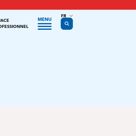
FR
MENU
PACE
Display the search form
NL
OFESSIONNEL
EN