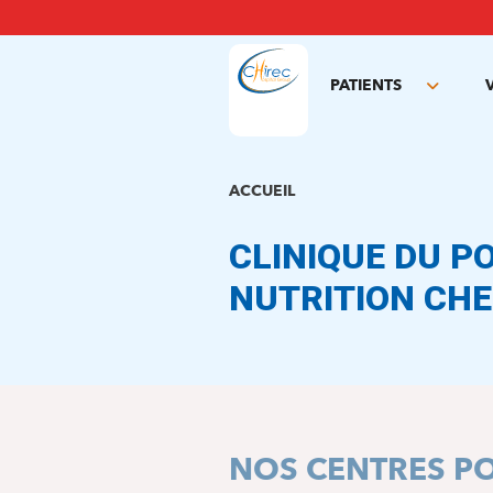
Aller
au
contenu
principal
PATIENTS
Toggle
subme
ACCUEIL
CLINIQUE DU PO
NUTRITION CHE
NOS CENTRES P