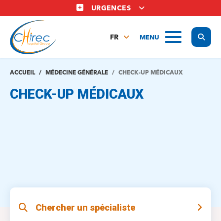
Aller
URGENCES
au
contenu
Display
MENU
principal
FR
NL
EN
ACCUEIL
MÉDECINE GÉNÉRALE
CHECK-UP MÉDICAUX
CHECK-UP MÉDICAUX
Chercher un spécialiste