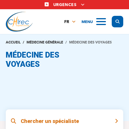
Aller
URGENCES
au
contenu
Display
MENU
principal
FR
NL
EN
ACCUEIL
MÉDECINE GÉNÉRALE
MÉDECINE DES VOYAGES
MÉDECINE DES
VOYAGES
Chercher un spécialiste