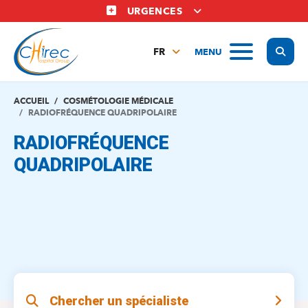
Aller
URGENCES
au
contenu
Display
MENU
principal
FR
NL
EN
ACCUEIL
COSMÉTOLOGIE MÉDICALE
RADIOFRÉQUENCE QUADRIPOLAIRE
RADIOFRÉQUENCE
QUADRIPOLAIRE
Chercher un spécialiste