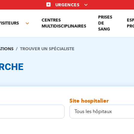
URGENCES
PRISES
CENTRES
ES
VISITEURS
DE
Toggle
MULTIDISCIPLINAIRES
PR
SANG
nu
submenu
ATIONS
TROUVER UN SPÉCIALISTE
ERCHE
Site hospitalier