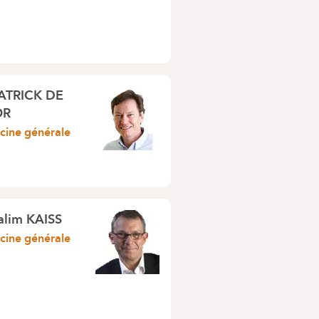
ATRICK DE
OR
ine générale
alim KAISS
ine générale