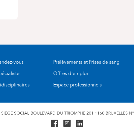
rendez-vous
Prélèvements et Prises de sang
pécialiste
Offres d’emploi
disciplinaires
Espace professionnels
SIÈGE SOCIAL BOULEVARD DU TRIOMPHE 201 1160 BRUXELLES N° 