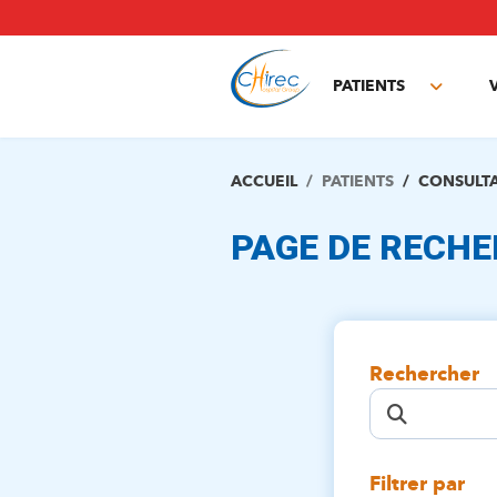
Aller
au
contenu
principal
PATIENTS
Toggle
subme
ACCUEIL
PATIENTS
CONSULT
PAGE DE RECH
Rechercher
Filtrer par