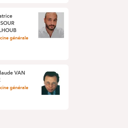
atrice
SOUR
LHOUB
ine générale
laude VAN
E
ine générale