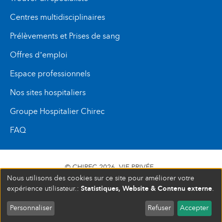
Centres multidisciplinaires
Prélèvements et Prises de sang
Offres d’emploi
Espace professionnels
Nos sites hospitaliers
Groupe Hospitalier Chirec
FAQ
© CHIREC 2026
VIE PRIVÉE
Nous utilisons des cookies sur ce site pour améliorer votre
SIÈGE SOCIAL BOULEVARD DU TRIOMPHE 201 1160
Statistiques, Website & Contenu externe
expérience utilisateur.:
.
BRUXELLES N° D’ENTREPRISE : 472 937 059
Personnaliser
Refuser
Accepter