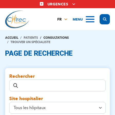
Aller
URGENCES
au
contenu
Display
MENU
principal
FR
NL
EN
ACCUEIL
PATIENTS
CONSULTATIONS
TROUVER UN SPÉCIALISTE
PAGE DE RECHERCHE
Rechercher
Site hospitalier