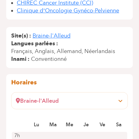
CHIREC Cancer Institute (CCI)
Clinique d’Oncologie Gynéco-Pelvienne
Site(s)
Braine-l'Alleud
Langues parlées
Français
Anglais
Allemand
Néerlandais
Inami
Conventionné
Horaires
Braine-l'Alleud
Wayez, 35
1420 Braine l'Alleud
Lu
Ma
Me
Je
Ve
Sa
+32 2 434 70 85
Rendez-vous uniquement par téléphone
7h