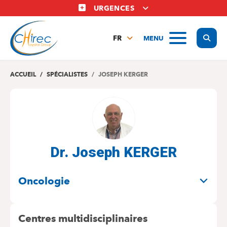
Aller
URGENCES
au
contenu
Display
MENU
principal
FR
NL
EN
ACCUEIL
SPÉCIALISTES
JOSEPH KERGER
Dr. Joseph KERGER
SPÉCIALITÉS
Oncologie
Centres multidisciplinaires