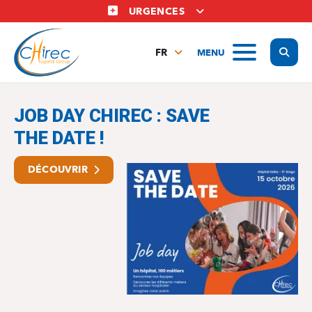
Aller
URGENCES
au
contenu
Display
MENU
principal
FR
NL
Le chirec
EN
JOB DAY CHIREC : SAVE
THE DATE !
DÉCOUVRIR