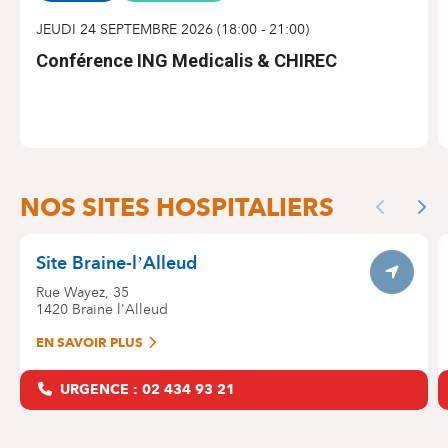
JEUDI 24 SEPTEMBRE 2026
(
18:00
-
21:00
)
Conférence ING Medicalis & CHIREC
S'INSCRIRE
NOS SITES
NOS SITES HOSPITALIERS
Skip
Previous
Nex
the
map
Site Braine-l’Alleud
Itinerar
Rue Wayez, 35
1420
Braine l'Alleud
EN SAVOIR PLUS
URGENCE : 02 434 93 21