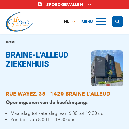
Overslaan
SPOEDGEVALLEN
en
naar
Display
MENU
de
NL
inhoud
FR
gaan
EN
HOME
BRAINE-L'ALLEUD
ZIEKENHUIS
RUE WAYEZ, 35 - 1420 BRAINE L'ALLEUD
Openingsuren van de hoofdingang:
Maandag tot zaterdag: van 6.30 tot 19.30 uur.
Zondag: van 8.00 tot 19.30 uur.