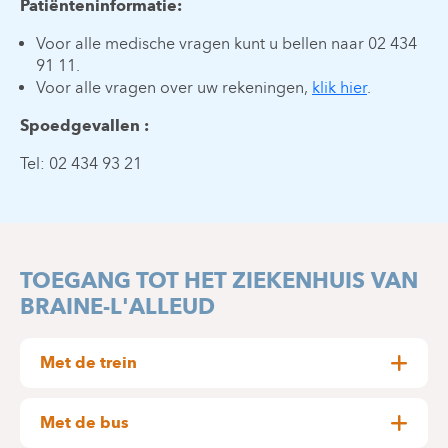
Patiënteninformatie:
Voor alle medische vragen kunt u bellen naar 02 434
91 11.
Voor alle vragen over uw rekeningen,
klik hier
.
Spoedgevallen :
Tel: 02 434 93 21
TOEGANG TOT HET ZIEKENHUIS VAN
BRAINE-L'ALLEUD
Met de trein
Het station van Braine-l'Alleud ligt op ongeveer
700 meter van het ziekenhuis (een tiental minuten
Met de bus
lopen).