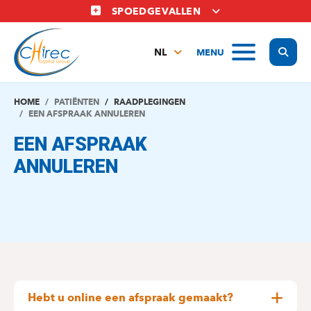
Overslaan
SPOEDGEVALLEN
en
naar
Display
MENU
de
NL
inhoud
FR
gaan
EN
HOME
PATIËNTEN
RAADPLEGINGEN
EEN AFSPRAAK ANNULEREN
EEN AFSPRAAK
ANNULEREN
Hebt u online een afspraak gemaakt?