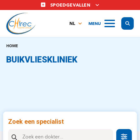
Overslaan
SPOEDGEVALLEN
en
naar
Display
MENU
de
NL
inhoud
FR
gaan
EN
HOME
BUIKVLIESKLINIEK
Zoek een specialist