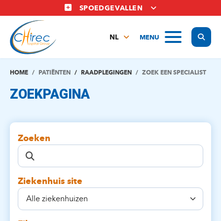
Overslaan
SPOEDGEVALLEN
en
naar
Display
MENU
de
NL
inhoud
FR
gaan
EN
HOME
PATIËNTEN
RAADPLEGINGEN
ZOEK EEN SPECIALIST
ZOEKPAGINA
Zoeken
Ziekenhuis site