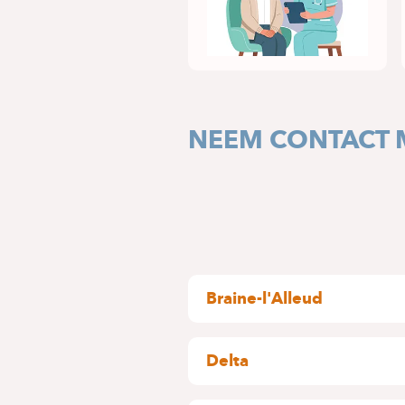
NEEM CONTACT 
Braine-l'Alleud
Wayez, 35
1420 Braine l'Alleud
Delta
GEBOUW D
Boulevard du Triomphe, 201