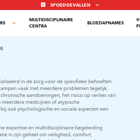
SPOEDGEVALLEN
MULTIDISCIPLINAIRE
V
RS
BLOEDAFNAMES
Toggle
CENTRA
P
submenu
IE
cialiseerd in de zorg voor de specifieke behoeften
kampen vaak met meerdere problemen tegelijk,
chronische aandoeningen, het risico op verlies van
n meerdere medicijnen of atypische
bij ook psychologische en sociale aspecten een
e expertise en multidisciplinaire begeleiding
ie in zijn geheel om veiligheid, comfort,