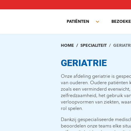
Overslaan
en
naar
PATIËNTEN
BEZOEKE
de
Toggle
inhoud
submenu
gaan
HOME
SPECIALITEIT
GERIATR
GERIATRIE
Onze afdeling geriatrie is gespe
van ouderen. Oudere patiënten 
zoals een verminderd evenwicht, 
zelfredzaamheid, het gebruik va
verloopvormen van ziekten, waar
rol spelen.
Dankzij gespecialiseerde medisch
beoordelen onze teams elke situat