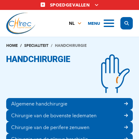
Overslaan
SPOEDGEVALLEN
en
naar
Display
MENU
de
NL
inhoud
FR
gaan
EN
HOME
SPECIALITEIT
HANDCHIRURGIE
HANDCHIRURGIE
Algemene handchirurgie
Chirurgie van de bovenste ledematen
Chirurgie van de perifere zenuwen