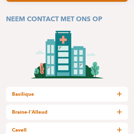
NEEM CONTACT MET ONS OP
Basilique
Pangaert, 37-47
1083 Ganshoren
Braine-l'Alleud
Wayez, 35
GEBOUW A
1420 Braine l'Alleud
Cavell
VLOER 0