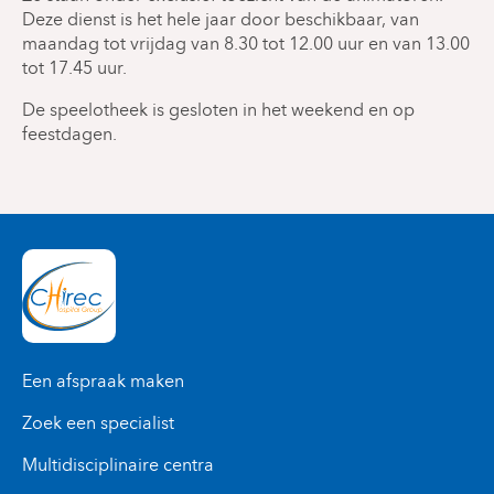
uitsluitend wordt gefinancierd door donaties.
ziekenhuisleven.
Deze dienst is het hele jaar door beschikbaar, van
aandacht. Ook hier geldt: zonder jullie zou het
Dankzij deze donaties kan het personeel de
maandag tot vrijdag van 8.30 tot 12.00 uur en van 13.00
moeilijk zijn.
afdeling versieren met de seizoenen, creatieve
tot 17.45 uur.
activiteiten aanbieden en een breed assortiment
Namens al onze patiëntjes en hun ouders willen
gezelschapsspelletjes en speelgoed aanschaffen.
De speelotheek is gesloten in het weekend en op
we jullie bedanken voor jullie vrijgevigheid.
feestdagen.
Rekeningnummer van Les Amis de la Pédiatrie
vzw: BE28 2710 8056 7020
Een afspraak maken
Zoek een specialist
Multidisciplinaire centra