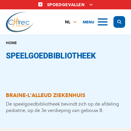
Overslaan
SPOEDGEVALLEN
en
naar
Display
MENU
de
NL
inhoud
FR
gaan
EN
HOME
SPEELGOEDBIBLIOTHEEK
BRAINE-L'ALLEUD ZIEKENHUIS
De speelgoedbibliotheek bevindt zich op de afdeling
pediatrie, op de 3e verdieping van gebouw B.