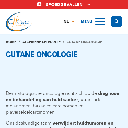
Overslaan
SPOEDGEVALLEN
en
naar
Display
MENU
de
NL
inhoud
FR
gaan
EN
HOME
ALGEMENE CHIRURGIE
CUTANE ONCOLOGIE
CUTANE ONCOLOGIE
Dermatologische oncologie richt zich op de
diagnose
en behandeling van huidkanker
, waaronder
melanomen, basaalcelcarcinomen en
plaveiselcelcarcinomen.
Ons deskundige team
verwijdert huidtumoren en