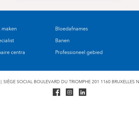
k maken
Bloedafnames
cialist
Banen
naire centra
Professioneel gebied
SIÈGE SOCIAL BOULEVARD DU TRIOMPHE 201 1160 BRUXELLES N° 