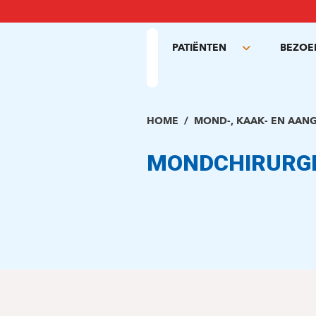
Overslaan
en
naar
PATIËNTEN
BEZOE
de
Toggle
inhoud
submenu
gaan
HOME
MOND-, KAAK- EN AANG
MONDCHIRURG