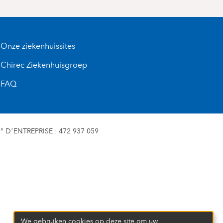
Onze ziekenhuissites
Chirec Ziekenhuisgroep
FAQ
D’ENTREPRISE : 472 937 059
We gebruiken cookies op deze site om uw