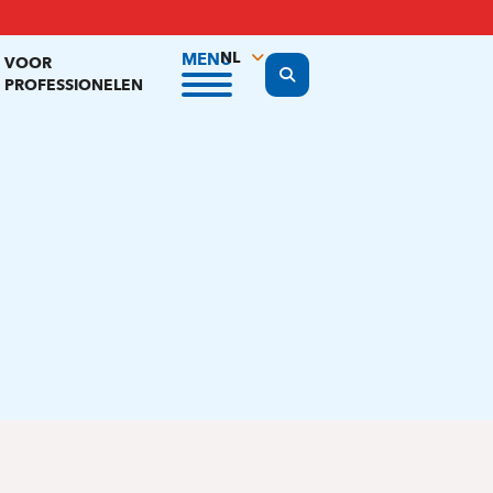
NL
MENU
VOOR
Display the search form
PROFESSIONELEN
FR
EN