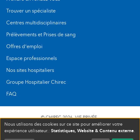
Trouver un spécialiste
Centres multidisciplinaires
Prélèvements et Prises de sang
Offres d’emploi
Espace professionnels
Nos sites hospitaliers
Groupe Hospitalier Chirec
FAQ
© CHIREC 2026
VIE PRIVÉE
Nous utilisons des cookies sur ce site pour améliorer votre
SIÈGE SOCIAL BOULEVARD DU TRIOMPHE 201 1160
Statistiques, Website & Contenu externe
expérience utilisateur.:
.
BRUXELLES N° D’ENTREPRISE : 472 937 059