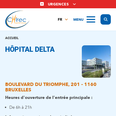
Aller
URGENCES
au
contenu
Display
MENU
principal
FR
NL
EN
ACCUEIL
HÔPITAL DELTA
BOULEVARD DU TRIOMPHE, 201 - 1160
BRUXELLES
Heures d'ouverture de l'entrée principale :
De 6h à 21h