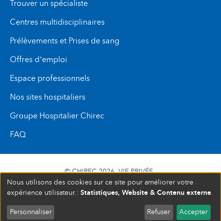
Trouver un spécialiste
Centres multidisciplinaires
Prélèvements et Prises de sang
Offres d’emploi
Espace professionnels
Nos sites hospitaliers
Groupe Hospitalier Chirec
FAQ
© CHIREC 2026
VIE PRIVÉE
Nous utilisons des cookies sur ce site pour améliorer votre
SIÈGE SOCIAL BOULEVARD DU TRIOMPHE 201 1160
Statistiques, Website & Contenu externe
expérience utilisateur.:
.
BRUXELLES N° D’ENTREPRISE : 472 937 059
Personnaliser
Refuser
Accepter