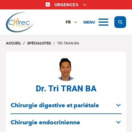
Aller
URGENCES
au
contenu
Display
MENU
principal
FR
NL
EN
ACCUEIL
SPÉCIALISTES
TRI TRAN BA
Dr. Tri TRAN BA
SPÉCIALITÉS
Chirurgie digestive et pariétale
Chirurgie endocrinienne