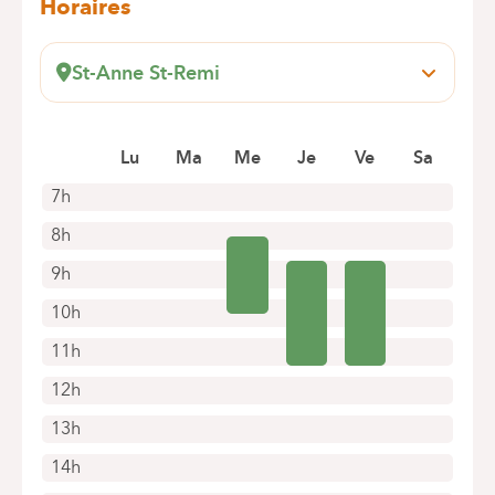
Horaires
St-Anne St-Remi
Boulevard Jules Graindor, 66
1070 Anderlecht
Prendre rendez-vous en ligne
Lu
Ma
Me
Je
Ve
Sa
7h
8h
9h
10h
11h
12h
13h
14h