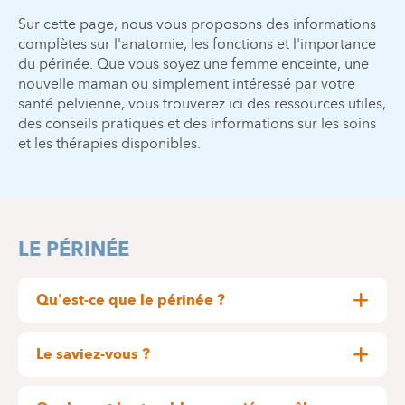
Sur cette page, nous vous proposons des informations
complètes sur l'anatomie, les fonctions et l'importance
du périnée. Que vous soyez une femme enceinte, une
nouvelle maman ou simplement intéressé par votre
santé pelvienne, vous trouverez ici des ressources utiles,
des conseils pratiques et des informations sur les soins
et les thérapies disponibles.
LE PÉRINÉE
Qu'est-ce que le périnée ?
Le périnée est constitué d'un ensemble de
muscles, tendons et tissus permettant le soutien et
Le saviez-vous ?
le bon fonctionnement des organes pelviens.
Les troubles du périnée touchent essentiellement