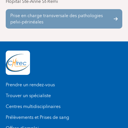
Hôpital Ste-Anne St-Remi
existent : la prise en charge reposera sur la
Consultations de gynécologie, urologie, gastro-
kinésithérapie spécialisée, un traitement
entérologie et kinésithérapie spécialisée : 02
Prise en charge transversale des pathologies
médicamenteux, voire une intervention
434 21 11
pelvi-périnéales
chirurgicale.
Clinique de la douleur : 02 434 22 55
Centre Médical Jean Monnet - Avenue Jean
Monnet, 12 - 1400 Nivelles :
Consultations de gynécologie, chirurgie, gastro-
entérologie et kinésithérapie spécialisée : 02
434 79 11
Prendre un rendez-vous
Trouver un spécialiste
Centres multidisciplinaires
Prélèvements et Prises de sang