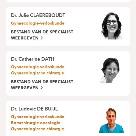
gespecialiseerde fysiotherapeut langs uw kamer
komen om u te begeleiden met postnatale
revalidatie.
Dr. Julie CLAEREBOUDT
Gynaecologie-verloskunde
Deze sessies zijn onderworpen aan een
tussenkomst van 3€ of 6€ (afhankelijk van uw
BESTAND VAN DE SPECIALIST
WEERGEVEN
status) of worden vergoed door uw
hospitalisatieverzekering.
Dr. Catherine DATH
Gynaecologie-verloskunde
Gynaecologische chirurgie
BESTAND VAN DE SPECIALIST
WEERGEVEN
Dr. Ludovic DE BUIJL
Gynaecologie-verloskunde
Borstchirurgie-oncologie
Gynaecologische chirurgie