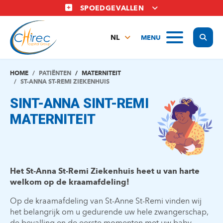
Overslaan
SPOEDGEVALLEN
en
naar
Display
MENU
de
NL
inhoud
FR
gaan
EN
HOME
PATIËNTEN
MATERNITEIT
ST-ANNA ST-REMI ZIEKENHUIS
SINT-ANNA SINT-REMI
MATERNITEIT
Het St-Anna St-Remi Ziekenhuis heet u van harte
welkom op de kraamafdeling!
Op de kraamafdeling van St-Anne St-Remi vinden wij
het belangrijk om u gedurende uw hele zwangerschap,
de bevalling en de eerste momenten met uw baby