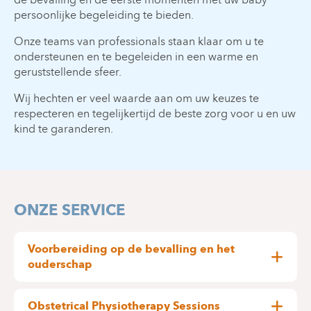
persoonlijke begeleiding te bieden.
Onze teams van professionals staan klaar om u te
ondersteunen en te begeleiden in een warme en
geruststellende sfeer.
Wij hechten er veel waarde aan om uw keuzes te
respecteren en tegelijkertijd de beste zorg voor u en uw
kind te garanderen.
ONZE SERVICE
Voorbereiding op de bevalling en het
ouderschap
De voorbereiding op de bevalling en het
ouderschap nodigt de vrouw en/of het paar uit
Obstetrical Physiotherapy Sessions