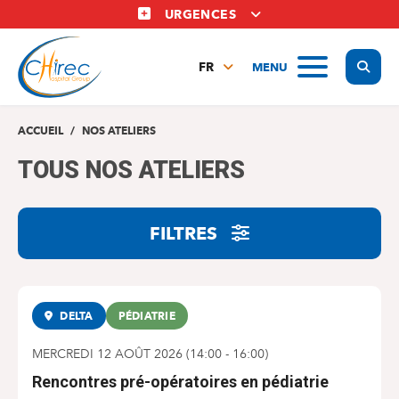
Aller
URGENCES
au
contenu
Display
MENU
principal
FR
NL
EN
ACCUEIL
NOS ATELIERS
TOUS NOS ATELIERS
FILTRES
DELTA
PÉDIATRIE
MERCREDI 12 AOÛT 2026
(
14:00
-
16:00
)
Rencontres pré-opératoires en pédiatrie