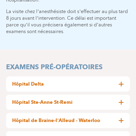
La visite chez l’anesthésiste doit s’effectuer au plus tard
8 jours avant l’intervention. Ce délai est important
parce qu’il vous précisera également si d’autres
examens sont nécessaires.
EXAMENS PRÉ-OPÉRATOIRES
Hôpital Delta
Le service des examens pré-opératoires prendra
ensuite contact avec vous pour fixer un rendez-
Hôpital Ste-Anne St-Remi
vous. Sans nouvelle de notre part endéans les 5
La prise de rendez-vous pour vos examens pré-
jours, merci de nous appeler au 02/434.86.41.
opératoires peut se faire
:
Hôpital de Braine-l’Alleud - Waterloo
Le jour de votre rendez-vous
, présentez-vous au
Lors de la consultation avec votre chirurgien, à
par téléphone : 02/434.37.83
er
service des examens pré-opératoires (1
étage,