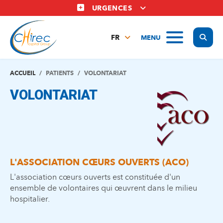
Aller
URGENCES
au
contenu
Display
MENU
principal
FR
NL
EN
ACCUEIL
PATIENTS
VOLONTARIAT
VOLONTARIAT
L'ASSOCIATION CŒURS OUVERTS (ACO)
L'association cœurs ouverts est constituée d'un
ensemble de volontaires qui œuvrent dans le milieu
hospitalier.