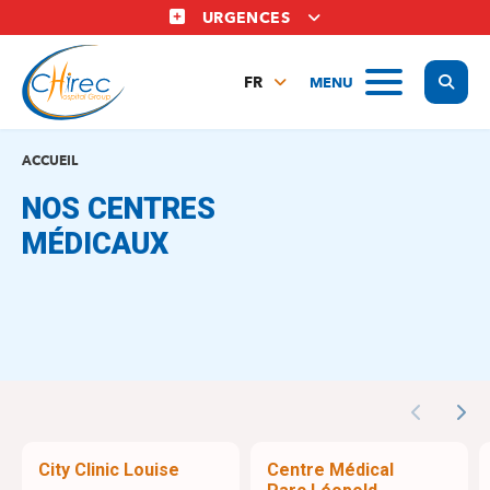
Aller
URGENCES
au
contenu
Display
MENU
principal
FR
NL
EN
ACCUEIL
NOS CENTRES
MÉDICAUX
Previous
Nex
City Clinic Louise
Centre Médical