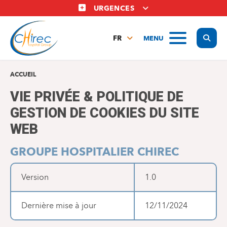
Aller
URGENCES
au
contenu
Display
MENU
principal
FR
NL
EN
ACCUEIL
VIE PRIVÉE & POLITIQUE DE
GESTION DE COOKIES DU SITE
WEB
GROUPE HOSPITALIER CHIREC
Version
1.0
Dernière mise à jour
12/11/2024