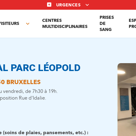
URGENCES
PRISES
CENTRES
ES
VISITEURS
DE
Toggle
MULTIDISCIPLINAIRES
PR
SANG
nu
submenu
AL PARC LÉOPOLD
50 BRUXELLES
u vendredi, de 7h30 à 19h.
position Rue d'Idalie.
 (soins de plaies, pansements, etc.) :