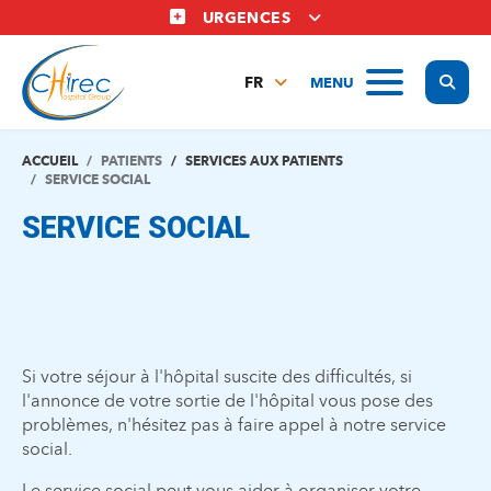
Aller
URGENCES
au
contenu
Display
MENU
principal
FR
NL
EN
ACCUEIL
PATIENTS
SERVICES AUX PATIENTS
SERVICE SOCIAL
SERVICE SOCIAL
Si votre séjour à l'hôpital suscite des difficultés, si
l'annonce de votre sortie de l'hôpital vous pose des
problèmes, n'hésitez pas à faire appel à notre service
social.
Le service social peut vous aider à organiser votre