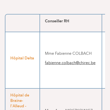
Conseiller RH
S
T
Mme Fabienne COLBACH
d
Hôpital Delta
fabienne.colbach@chirec.be
P
L
1
Hôpital de
Braine-
l'Alleud -
T