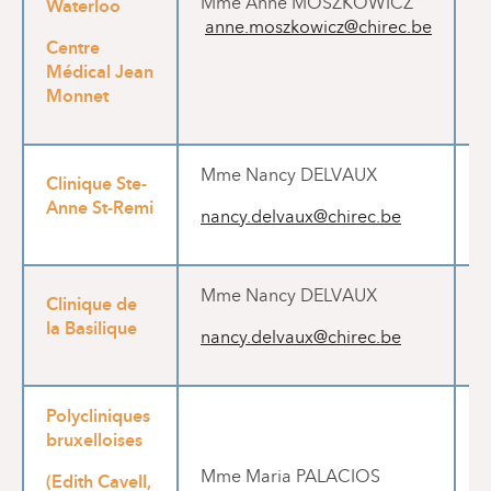
Waterloo
Mme Anne MOSZKOWICZ
anne.moszkowicz@chirec.be
d
Centre
Médical Jean
Monnet
Mme Nancy DELVAUX
T
Clinique Ste-
Anne St-Remi
nancy.delvaux@chirec.be
d
Mme Nancy DELVAUX
T
Clinique de
la Basilique
nancy.delvaux@chirec.be
d
Polycliniques
bruxelloises
Mme Maria PALACIOS
T
(Edith Cavell,