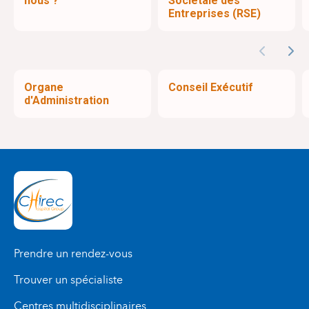
nous ?
Sociétale des
Entreprises (RSE)
Previous
Nex
Organe
Conseil Exécutif
d'Administration
Prendre un rendez-vous
Trouver un spécialiste
Centres multidisciplinaires