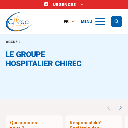
Aller
URGENCES
au
contenu
Display
MENU
principal
FR
NL
EN
ACCUEIL
LE GROUPE
HOSPITALIER CHIREC
Previous
Nex
Qui sommes-
Responsabilité