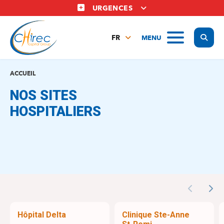
Aller
URGENCES
au
contenu
Display
MENU
principal
FR
NL
EN
ACCUEIL
NOS SITES
HOSPITALIERS
Previous
Nex
Hôpital Delta
Clinique Ste-Anne