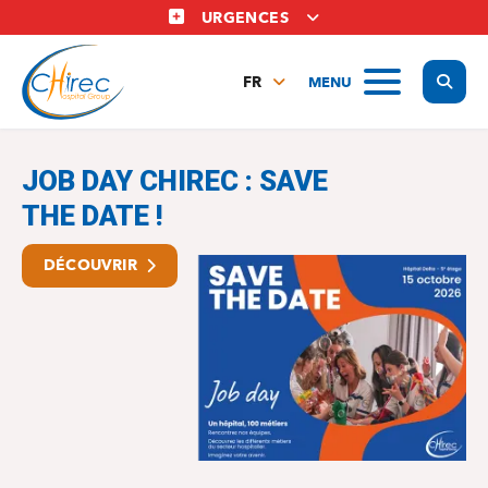
Aller
URGENCES
au
contenu
Display
MENU
principal
FR
NL
Le chirec
EN
JOB DAY CHIREC : SAVE
THE DATE !
DÉCOUVRIR