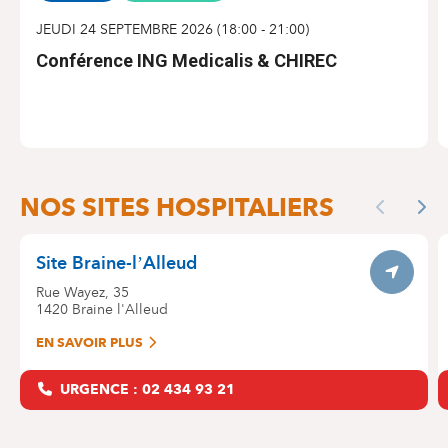
JEUDI 24 SEPTEMBRE 2026
(
18:00
-
21:00
)
Conférence ING Medicalis & CHIREC
S'INSCRIRE
NOS SITES
NOS SITES HOSPITALIERS
Skip
Previous
Nex
the
map
Site Braine-l’Alleud
Itinerar
Rue Wayez, 35
1420
Braine l'Alleud
EN SAVOIR PLUS
URGENCE : 02 434 93 21