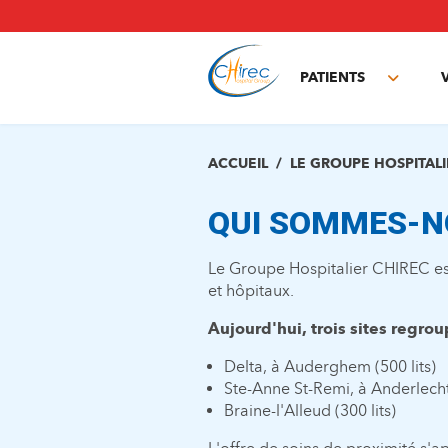
Aller
au
contenu
principal
PATIENTS
Toggle
subme
ACCUEIL
LE GROUPE HOSPITALI
QUI SOMMES-N
Le Groupe Hospitalier CHIREC est
et hôpitaux.
Aujourd'hui, trois sites regrou
Delta, à Auderghem (500 lits)
Ste-Anne St-Remi, à Anderlecht 
Braine-l'Alleud (300 lits)