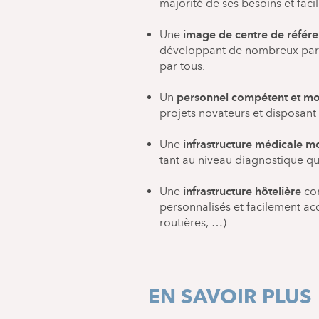
majorité de ses besoins et faci
Physiothérapie
Kinésithérapie et Ostéop
image de centre de référ
Une
Pôle mère/enfant
:
développant de nombreux parten
Maternité,
par tous.
Néonatologie
Procréation Médicalement
personnel compétent et mo
Un
Pédiatrie
projets novateurs et disposan
Pédopsychiatrie
Génétique
infrastructure médicale 
Une
Pôle thoracique et vasculair
tant au niveau diagnostique q
Cardiologie
Pneumologie
infrastructure hôtelière
Une
con
Chirurgie thoracique
personnalisés et facilement acc
Chirurgie vasculaire
routières, …).
Pôle viscéral :
Gastro-entérologie
Chirurgie
Chirurgie digestive
EN SAVOIR PLUS
Chirurgie gynécologique
Urologie