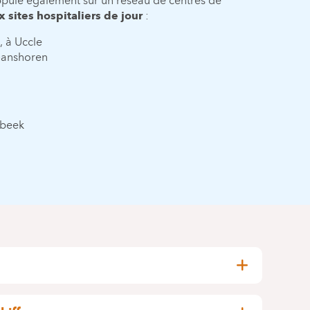
appuie également sur un réseau de centres de
 sites hospitaliers de jour
:
, à Uccle
 Ganshoren
rbeek