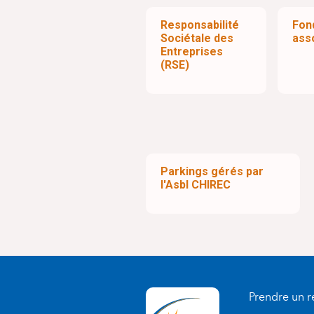
Les départements :
Responsabilité
Fon
Sociétale des
ass
Anesthésiologie
Entreprises
Biologie clinique
(RSE)
Gériatrie
Imagerie médicale (radiolog
Médecine aiguë (urgences, s
Métabolique (médecine inte
Neurosciences (neurologie, 
psychiatrie/neuropsychologi
Oncologie (radiothérapie, c
Parkings gérés par
l'Asbl CHIREC
Ophtalmologie
Tête et cou (ORL, stomatolog
Prendre un 