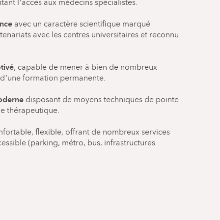
litant l’accès aux médecins spécialistes.
athie D.O
ence
avec un caractère scientifique marqué
ariats avec les centres universitaires et reconnu
 Assistée (PMA)
tivé
, capable de mener à bien de nombreux
t d’une formation permanente.
moderne
disposant de moyens techniques de pointe
e :
ue thérapeutique.
fortable, flexible, offrant de nombreux services
essible (parking, métro, bus, infrastructures