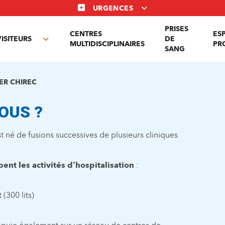
URGENCES
PRISES
CENTRES
ES
VISITEURS
DE
Toggle
MULTIDISCIPLINAIRES
PR
SANG
nu
submenu
ER CHIREC
OUS ?
 né de fusions successives de plusieurs cliniques
pent les activités d'hospitalisation
:
(300 lits)