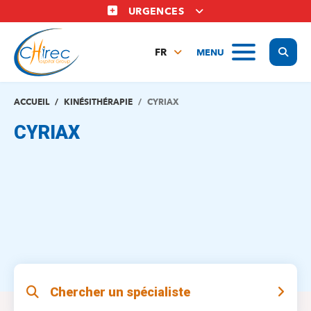
Aller
URGENCES
au
contenu
Display
MENU
principal
FR
NL
EN
ACCUEIL
KINÉSITHÉRAPIE
CYRIAX
CYRIAX
Chercher un spécialiste