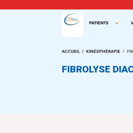
Aller
au
contenu
principal
PATIENTS
Toggle
subme
ACCUEIL
KINÉSITHÉRAPIE
FI
FIBROLYSE DIA