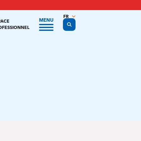
FR
MENU
PACE
Display the search form
NL
OFESSIONNEL
EN