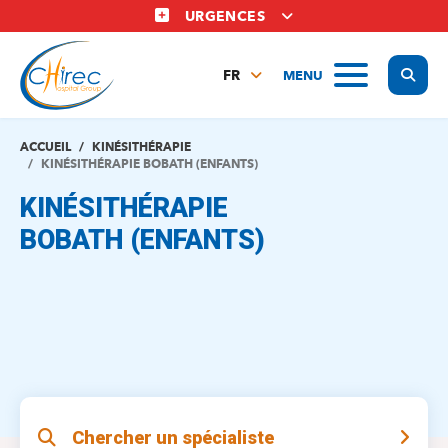
Aller
URGENCES
au
contenu
Display
MENU
principal
FR
NL
EN
ACCUEIL
KINÉSITHÉRAPIE
KINÉSITHÉRAPIE BOBATH (ENFANTS)
KINÉSITHÉRAPIE
BOBATH (ENFANTS)
Chercher un spécialiste