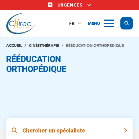
Aller
URGENCES
au
contenu
Display
MENU
principal
FR
NL
EN
ACCUEIL
KINÉSITHÉRAPIE
RÉÉDUCATION ORTHOPÉDIQUE
RÉÉDUCATION
ORTHOPÉDIQUE
Chercher un spécialiste