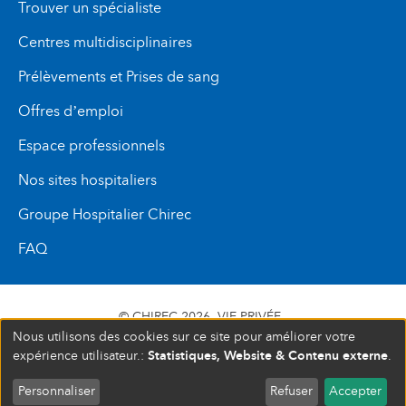
Trouver un spécialiste
Centres multidisciplinaires
Prélèvements et Prises de sang
Offres d’emploi
Espace professionnels
Nos sites hospitaliers
Groupe Hospitalier Chirec
FAQ
© CHIREC 2026
VIE PRIVÉE
Nous utilisons des cookies sur ce site pour améliorer votre
SIÈGE SOCIAL BOULEVARD DU TRIOMPHE 201 1160
Statistiques, Website & Contenu externe
expérience utilisateur.:
.
BRUXELLES N° D’ENTREPRISE : 472 937 059
Personnaliser
Refuser
Accepter