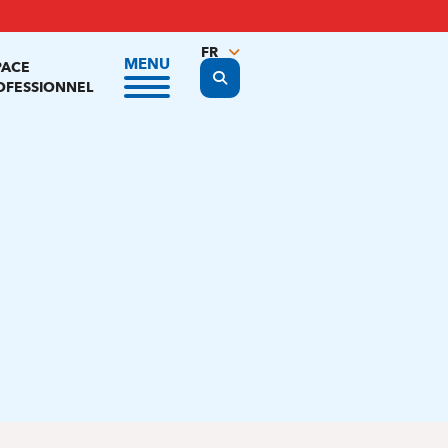
FR
MENU
PACE
Display the search form
NL
OFESSIONNEL
EN