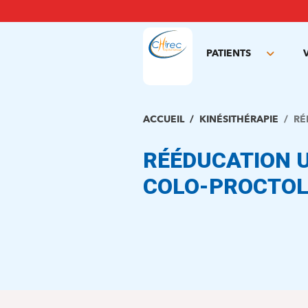
Aller
au
contenu
principal
PATIENTS
Toggle
subme
ACCUEIL
KINÉSITHÉRAPIE
RÉ
RÉÉDUCATION 
COLO-PROCTOL