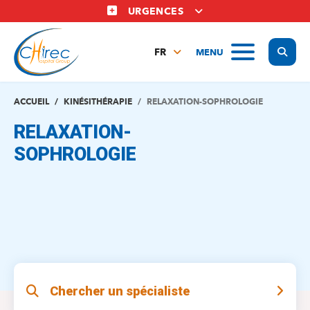
Aller
URGENCES
au
contenu
Display
MENU
principal
FR
NL
EN
ACCUEIL
KINÉSITHÉRAPIE
RELAXATION-SOPHROLOGIE
RELAXATION-
SOPHROLOGIE
Chercher un spécialiste