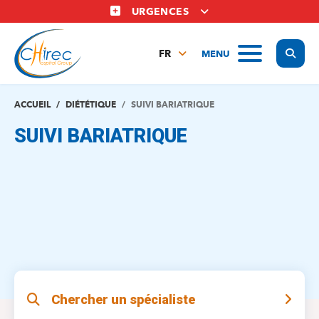
Aller
URGENCES
au
contenu
Display
MENU
principal
FR
NL
EN
ACCUEIL
DIÉTÉTIQUE
SUIVI BARIATRIQUE
SUIVI BARIATRIQUE
Chercher un spécialiste