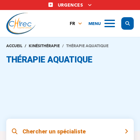
Aller
URGENCES
au
contenu
Display
MENU
principal
FR
NL
EN
ACCUEIL
KINÉSITHÉRAPIE
THÉRAPIE AQUATIQUE
THÉRAPIE AQUATIQUE
Chercher un spécialiste