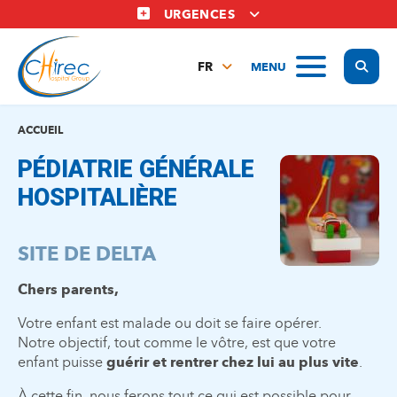
Aller
URGENCES
au
contenu
Display
MENU
principal
FR
NL
EN
ACCUEIL
PÉDIATRIE GÉNÉRALE
HOSPITALIÈRE
SITE DE DELTA
Chers parents,
Votre enfant est malade ou doit se faire opérer.
Notre objectif, tout comme le vôtre, est que votre
enfant puisse
guérir et rentrer chez lui au plus vite
.
À cette fin, nous ferons tout ce qui est possible pour