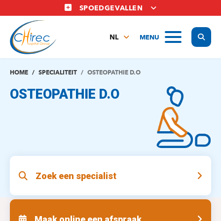
Overslaan
SPOEDGEVALLEN
en
naar
Display
MENU
de
NL
inhoud
FR
gaan
EN
HOME
SPECIALITEIT
OSTEOPATHIE D.O
OSTEOPATHIE D.O
Zoek een specialist
Maak online een afspraak