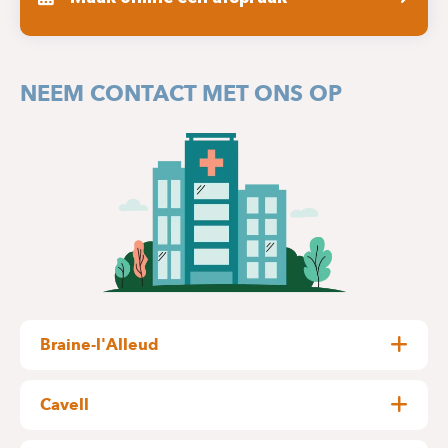
NEEM CONTACT MET ONS OP
Braine-l'Alleud
Rue Wayez, 35
1420 Braine-l'Alleud
Cavell
Général Lotz, 37
GEBOUW F