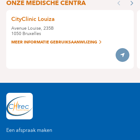
ONZE MEDISCHE CENTRA
Previous
Nex
CityClinic Louiza
Avenue Louise, 235B
1050
Bruxelles
MEER INFORMATIE GEBRUIKSAANWIJZING
Itinerary
Een afspraak maken