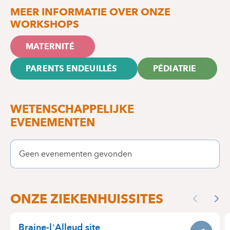
MEER INFORMATIE OVER ONZE
WORKSHOPS
MATERNITÉ
PARENTS ENDEUILLÉS
PÉDIATRIE
WETENSCHAPPELIJKE
EVENEMENTEN
Geen evenementen gevonden
ONZE LOCATIES
ONZE ZIEKENHUISSITES
Skip
Previous
Nex
the
map
Braine-l’Alleud site