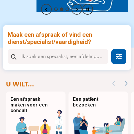
Maak een afspraak of vind een
dienst/specialist/vaardigheid?
Faire
U WILT...
Previous
Nex
Een afspraak
Een patiënt
maken voor een
bezoeken
consult