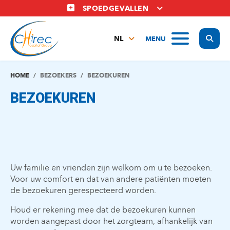
Overslaan
SPOEDGEVALLEN
en
naar
Display
MENU
de
NL
inhoud
FR
gaan
EN
HOME
BEZOEKERS
BEZOEKUREN
BEZOEKUREN
Uw familie en vrienden zijn welkom om u te bezoeken.
Voor uw comfort en dat van andere patiënten moeten
de bezoekuren gerespecteerd worden.
Houd er rekening mee dat de bezoekuren kunnen
worden aangepast door het zorgteam, afhankelijk van