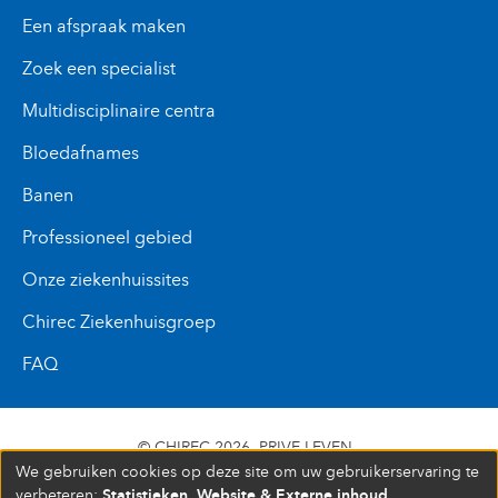
Een afspraak maken
Zoek een specialist
Multidisciplinaire centra
Bloedafnames
Banen
Professioneel gebied
Onze ziekenhuissites
Chirec Ziekenhuisgroep
FAQ
© CHIREC 2026
PRIVE LEVEN
We gebruiken cookies op deze site om uw gebruikerservaring te
SIÈGE SOCIAL BOULEVARD DU TRIOMPHE 201 1160
Statistieken, Website & Externe inhoud
verbeteren:
.