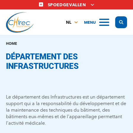
Overslaan
SPOEDGEVALLEN
en
naar
Display
MENU
de
NL
inhoud
FR
gaan
EN
HOME
DÉPARTEMENT DES
INFRASTRUCTURES
Le département des Infrastructures est un département
support qui a la responsabilité du développement et de
la maintenance des techniques du bâtiment, des
bâtiments eux-mêmes et de l'appareillage permettant
l'activité médicale.