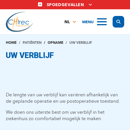
Overslaan
SPOEDGEVALLEN
en
naar
Display
MENU
de
NL
inhoud
FR
gaan
EN
HOME
PATIËNTEN
OPNAME
UW VERBLIJF
UW VERBLIJF
De lengte van uw verblijf kan variëren afhankelijk van
de geplande operatie en uw postoperatieve toestand.
We doen ons uiterste best om uw verblijf in het
ziekenhuis zo comfortabel mogelijk te maken.